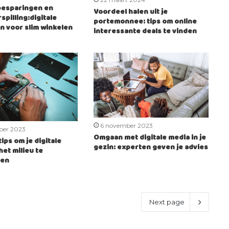
besparingen en
Voordeel halen uit je
spilling:digitale
portemonnee: tips om online
n voor slim winkelen
interessante deals te vinden
6 november 2023
ber 2023
Omgaan met digitale media in je
ips om je digitale
gezin: experten geven je advies
het milieu te
ren
Next page