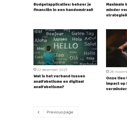
Budgetapplicaties: beheer je
Maximale 
financiën in een handomdraai!
minder ver
strategieë
22 december 2023
28 novem
Wat is het verband tussen
Onze tien t
analfabetisme en digitaal
impact op 
analfabetisme?
verminde
Previous page