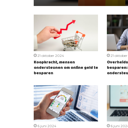
21 oktober 2024
21 oktobe
Koopkracht, mensen
Overheids
ondersteunen om online geld te
besparen:
besparen
ondersteu
6 juni 2024
6 juni 202